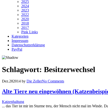
2025
2024
2023
2022
2020
2018
2017
Pink Links
Kategorien
Impressum
Datenschutzerklärung
PayPal
Schlagwort:
Besitzerwechsel
Dez.
28
2014
by
Die Zeller
No Comments
Alte Tiere neu eingewöhnen (Katzenbeispie
Katzenhaltung
... das Tier ist mir im Sturme treu, der Mensch nicht mal im Winde.