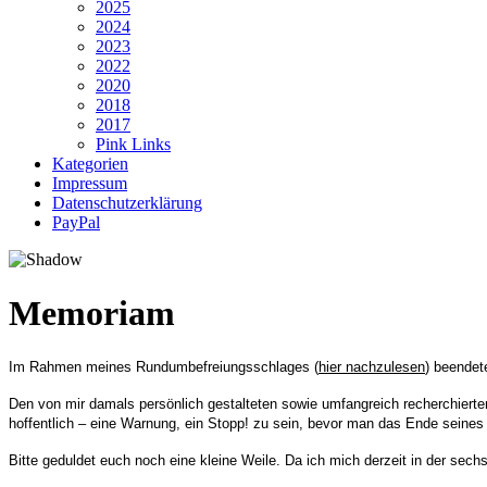
2025
2024
2023
2022
2020
2018
2017
Pink Links
Kategorien
Impressum
Datenschutzerklärung
PayPal
Memoriam
Im Rahmen meines Rundumbefreiungsschlages (
hier nachzulesen
) beendet
Den von mir damals persönlich gestalteten sowie umfangreich recherchiert
hoffentlich – eine Warnung, ein Stopp! zu sein, bevor man das Ende seines
Bitte geduldet euch noch eine kleine Weile.
Da ich mich derzeit in der sech