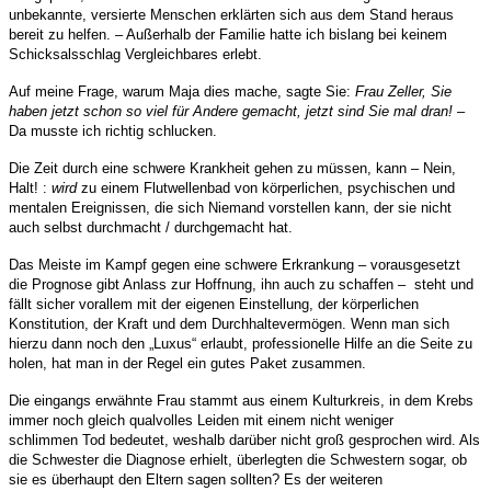
unbekannte, versierte Menschen erklärten sich aus dem Stand heraus
bereit zu helfen. – Außerhalb der Familie hatte ich bislang bei keinem
Schicksalsschlag Vergleichbares erlebt.
Auf meine Frage, warum Maja dies mache, sagte Sie:
Frau Zeller, Sie
haben jetzt schon so viel für Andere gemacht, jetzt sind Sie mal dran!
–
Da musste ich richtig schlucken.
Die Zeit durch eine schwere Krankheit gehen zu müssen, kann – Nein,
Halt! :
wird
zu einem Flutwellenbad von körperlichen, psychischen und
mentalen Ereignissen, die sich Niemand vorstellen kann, der sie nicht
auch selbst durchmacht / durchgemacht hat.
Das Meiste im Kampf gegen eine schwere Erkrankung – vorausgesetzt
die Prognose gibt Anlass zur Hoffnung, ihn auch zu schaffen – steht und
fällt sicher vorallem mit der eigenen Einstellung, der körperlichen
Konstitution, der Kraft und dem Durchhaltevermögen. Wenn man sich
hierzu dann noch den „Luxus“ erlaubt, professionelle Hilfe an die Seite zu
holen, hat man in der Regel ein gutes Paket zusammen.
Die eingangs erwähnte Frau stammt aus einem Kulturkreis, in dem Krebs
immer noch gleich qualvolles Leiden mit einem nicht weniger
schlimmen Tod bedeutet, weshalb darüber nicht groß gesprochen wird. Als
die Schwester die Diagnose erhielt, überlegten die Schwestern sogar, ob
sie es überhaupt den Eltern sagen sollten? Es der weiteren