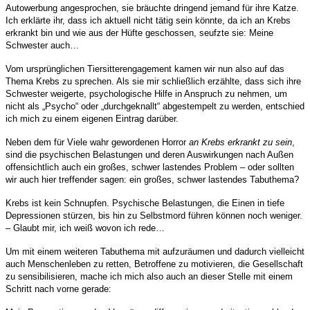
Autowerbung angesprochen, sie bräuchte dringend jemand für ihre Katze.
Ich erklärte ihr, dass ich aktuell nicht tätig sein könnte, da ich an Krebs
erkrankt bin und wie aus der Hüfte geschossen, seufzte sie: Meine
Schwester auch…
Vom ursprünglichen Tiersitterengagement kamen wir nun also auf das
Thema Krebs zu sprechen. Als sie mir schließlich erzählte, dass sich ihre
Schwester weigerte, psychologische Hilfe in Anspruch zu nehmen, um
nicht als „Psycho“ oder „durchgeknallt“ abgestempelt zu werden, entschied
ich mich zu einem eigenen Eintrag darüber.
Neben dem für Viele wahr gewordenen Horror
an Krebs erkrankt zu sein
,
sind die psychischen Belastungen und deren Auswirkungen nach Außen
offensichtlich auch ein großes, schwer lastendes Problem – oder sollten
wir auch hier treffender sagen: ein großes, schwer lastendes Tabuthema?
Krebs ist kein Schnupfen. Psychische Belastungen, die Einen in tiefe
Depressionen stürzen, bis hin zu Selbstmord führen können noch weniger.
– Glaubt mir, ich weiß wovon ich rede…
Um mit einem weiteren Tabuthema mit aufzuräumen und dadurch vielleicht
auch Menschenleben zu retten, Betroffene zu motivieren, die Gesellschaft
zu sensibilisieren, mache ich mich also auch an dieser Stelle mit einem
Schritt nach vorne gerade: