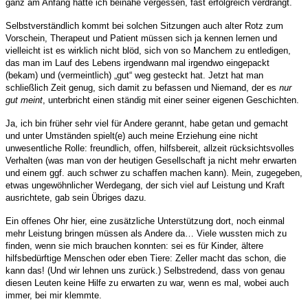
ganz am Anfang hatte ich beinahe vergessen, fast erfolgreich verdrängt.
Selbstverständlich kommt bei solchen Sitzungen auch alter Rotz zum
Vorschein, Therapeut und Patient müssen sich ja kennen lernen und
vielleicht ist es wirklich nicht blöd, sich von so Manchem zu entledigen,
das man im Lauf des Lebens irgendwann mal irgendwo eingepackt
(bekam) und (vermeintlich) „gut“ weg gesteckt hat. Jetzt hat man
schließlich Zeit genug, sich damit zu befassen und Niemand, der es
nur
gut meint
, unterbricht einen ständig mit einer seiner eigenen Geschichten.
Ja, ich bin früher sehr viel für Andere gerannt, habe getan und gemacht
und unter Umständen spielt(e) auch meine Erziehung eine nicht
unwesentliche Rolle: freundlich, offen, hilfsbereit, allzeit rücksichtsvolles
Verhalten (was man von der heutigen Gesellschaft ja nicht mehr erwarten
und einem ggf. auch schwer zu schaffen machen kann). Mein, zugegeben,
etwas ungewöhnlicher Werdegang, der sich viel auf Leistung und Kraft
ausrichtete, gab sein Übriges dazu.
Ein offenes Ohr hier, eine zusätzliche Unterstützung dort, noch einmal
mehr Leistung bringen müssen als Andere da… Viele wussten mich zu
finden, wenn sie mich brauchen konnten: sei es für Kinder, ältere
hilfsbedürftige Menschen oder eben Tiere: Zeller macht das schon, die
kann das! (Und wir lehnen uns zurück.) Selbstredend, dass von genau
diesen Leuten keine Hilfe zu erwarten zu war, wenn es mal, wobei auch
immer, bei mir klemmte.