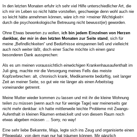
In den letzten Monaten erfuhr ich sehr viel Hilfe unterschiedlicher Art, die
ich mir im Leben so nicht hätte vorstellen, geschweige denn wohl auch nie
so leicht hätte annehmen können, wäre ich mir >meiner Wichtigkeit<
durch die psychoonkologische Betreuung nicht bewusst(er) geworden.
Ohne Etwas bewerten zu wollen,
ich bin jedem Einzelnen von Herzen
dankbar, der mir in den letzten Monaten zur Seite stand
, sich für
meine „Befindlichkeiten“ und Bedürfnisse einspannen ließ und vielleicht
auch noch weiter läßt, doch einer Sache möchte ich einen ganz
besonderen Dank aussprechen:
Als es um meinen voraussichtlich
einwöchigen
Krankenhausaufenthalt im
Juli ging, machte mir die Versorgung meines Fells das meiste
Kopfzerbrechen: alt, chronisch krank, Medikamente bedürftig, seit langer
Zeit an meiner Seite, so gut wie nie länger als einen Arbeitstag
voneinander getrennt.
Meine Mutter wieder kommen zu lassen und mit ihr die kleine Wohnung
teilen zu müssen (wenn auch nur für wenige Tage) war meinerseits gar
nicht mehr denkbar: ich hatte mittlerweile leichte Probleme mit Zwangs-
Aufenthalt in kleinen Räumen entwickelt und von diesem Raum noch
etwas abgeben müssen … Sorry, no way!
Eine sehr liebe Bekannte, Maja, legte sich ins Zeug und organisierte einen
Pflegeplatz, von dem man nur hat träumen können. Mir gänzlich