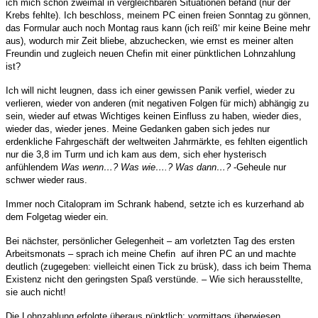
ich mich schon zweimal in vergleichbaren Situationen befand (nur der
Krebs fehlte). Ich beschloss, meinem PC einen freien Sonntag zu gönnen,
das Formular auch noch Montag raus kann (ich reiß‘ mir keine Beine mehr
aus), wodurch mir Zeit bliebe, abzuchecken, wie ernst es meiner alten
Freundin und zugleich neuen Chefin mit einer pünktlichen Lohnzahlung
ist?
Ich will nicht leugnen, dass ich einer gewissen Panik verfiel, wieder zu
verlieren, wieder von anderen (mit negativen Folgen für mich) abhängig zu
sein, wieder auf etwas Wichtiges
keinen Einfluss
zu haben, wieder dies,
wieder das, wieder jenes.
Meine Gedanken gaben sich jedes nur
erdenkliche Fahrgeschäft der weltweiten Jahrmärkte, es fehlten eigentlich
nur die 3,8 im Turm und ich kam aus dem, sich eher hysterisch
anfühlendem
Was wenn…? Was wie….? Was dann…?
-Geheule nur
schwer wieder raus.
Immer noch Citalopram im Schrank habend, setzte ich es kurzerhand ab
dem Folgetag wieder ein.
Bei nächster, persönlicher Gelegenheit – am vorletzten Tag des ersten
Arbeitsmonats – sprach ich meine Chefin auf ihren PC an und machte
deutlich
(zugegeben: vielleicht einen Tick zu brüsk), dass ich beim Thema
Existenz nicht den geringsten Spaß verstünde. – Wie sich herausstellte,
sie auch nicht!
Die Lohnzahlung erfolgte überaus pünktlich: vormittags überwiesen,