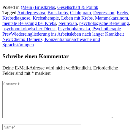
Posted in
(Mein) Brustkrebs
,
Gesellschaft & Politik
Tagged
Antidepressiva
,
Brustkrebs
,
Citalopram
,
Depression
,
Krebs
,
Krebsdiagnose
,
Krebstherapie
,
Leben mit Krebs
,
Mammakarzinom
,
mentale Belastung bei Krebs
,
Neurexan
,
psychologische Betreuung
,
psychoonkologischer Dienst
,
Psychopharmaka
,
Psychotherapie
Prev
Wiedereingliederung ins Arbeitsleben nach langer Krankheit
Next
Chemo-Demenz, Konzentrationsschwäche und
Sprachstörungen
Schreibe einen Kommentar
Deine E-Mail-Adresse wird nicht veröffentlicht.
Erforderliche
Felder sind mit
*
markiert