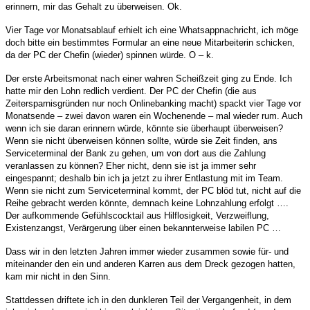
erinnern, mir das Gehalt zu überweisen. Ok.
Vier Tage vor Monatsablauf erhielt ich eine Whatsappnachricht, ich möge
doch bitte ein bestimmtes Formular an eine neue Mitarbeiterin schicken,
da der PC der Chefin (wieder) spinnen würde. O – k.
Der erste Arbeitsmonat nach einer wahren Scheißzeit ging zu Ende. Ich
hatte mir den Lohn redlich verdient. Der PC der Chefin (die aus
Zeitersparnisgründen nur noch Onlinebanking macht) spackt vier Tage vor
Monatsende – zwei davon waren ein Wochenende – mal wieder rum. Auch
wenn ich sie daran erinnern würde, könnte sie überhaupt überweisen?
Wenn sie nicht überweisen können sollte, würde sie Zeit finden, ans
Serviceterminal der Bank zu gehen, um von dort aus die Zahlung
veranlassen zu können? Eher nicht, denn sie ist ja immer sehr
eingespannt; deshalb bin ich ja jetzt zu ihrer Entlastung mit im Team.
Wenn sie nicht zum Serviceterminal kommt, der PC blöd tut, nicht auf die
Reihe gebracht werden könnte, demnach keine Lohnzahlung erfolgt ….
Der aufkommende Gefühlscocktail aus Hilflosigkeit, Verzweiflung,
Existenzangst, Verärgerung über einen bekannterweise labilen PC …
Dass wir in den letzten Jahren immer wieder zusammen sowie für- und
miteinander den ein und anderen Karren aus dem Dreck gezogen hatten,
kam mir nicht in den Sinn.
Stattdessen driftete ich in den dunkleren Teil der Vergangenheit, in dem