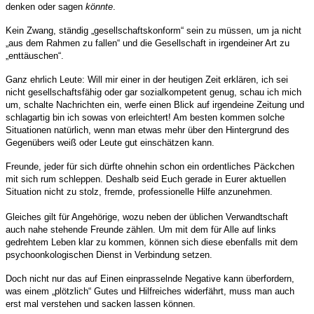
denken oder sagen
könnte
.
Kein Zwang, ständig „gesellschaftskonform“ sein zu müssen, um ja nicht
„aus dem Rahmen zu fallen“ und die Gesellschaft in irgendeiner Art zu
„enttäuschen“.
Ganz ehrlich Leute: Will mir einer in der heutigen Zeit erklären, ich sei
nicht gesellschaftsfähig oder gar sozialkompetent genug, schau ich mich
um, schalte Nachrichten ein, werfe einen Blick auf irgendeine Zeitung und
schlagartig bin ich sowas von erleichtert! Am besten kommen solche
Situationen natürlich, wenn man etwas mehr über den Hintergrund des
Gegenübers weiß oder Leute gut einschätzen kann.
Freunde, jeder für sich dürfte ohnehin schon ein ordentliches Päckchen
mit sich rum schleppen. Deshalb seid Euch gerade in Eurer aktuellen
Situation nicht zu stolz, fremde, professionelle Hilfe anzunehmen.
Gleiches gilt für Angehörige, wozu neben der üblichen Verwandtschaft
auch nahe stehende Freunde zählen. Um mit dem für Alle auf links
gedrehtem Leben klar zu kommen, können sich diese ebenfalls mit dem
psychoonkologischen Dienst in Verbindung setzen.
Doch nicht nur das auf Einen einprasselnde Negative kann überfordern,
was einem „plötzlich“ Gutes und Hilfreiches widerfährt, muss man auch
erst mal verstehen und sacken lassen können.