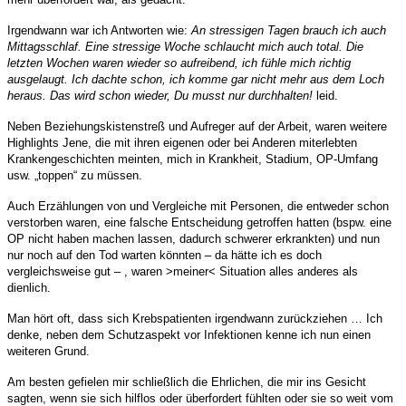
Irgendwann war ich Antworten wie:
An stressigen Tagen brauch ich auch
Mittagsschlaf. Eine stressige Woche schlaucht mich auch total. Die
letzten Wochen waren wieder so aufreibend, ich fühle mich richtig
ausgelaugt. Ich dachte schon, ich komme gar nicht mehr aus dem Loch
heraus. Das wird schon wieder, Du musst nur durchhalten!
leid.
Neben Beziehungskistenstreß und Aufreger auf der Arbeit, waren weitere
Highlights Jene, die mit ihren eigenen oder bei Anderen miterlebten
Krankengeschichten meinten, mich in Krankheit, Stadium, OP-Umfang
usw. „toppen“ zu müssen.
Auch Erzählungen von und Vergleiche mit Personen, die entweder schon
verstorben waren, eine falsche Entscheidung getroffen hatten (bspw. eine
OP nicht haben machen lassen, dadurch schwerer erkrankten) und nun
nur noch auf den Tod warten könnten – da hätte ich es doch
vergleichsweise gut – , waren >meiner< Situation alles anderes als
dienlich.
Man hört oft, dass sich Krebspatienten irgendwann zurückziehen … Ich
denke, neben dem Schutzaspekt vor Infektionen kenne ich nun einen
weiteren Grund.
Am besten gefielen mir schließlich die Ehrlichen, die mir ins Gesicht
sagten, wenn sie sich hilflos oder überfordert fühlten oder sie so weit vom