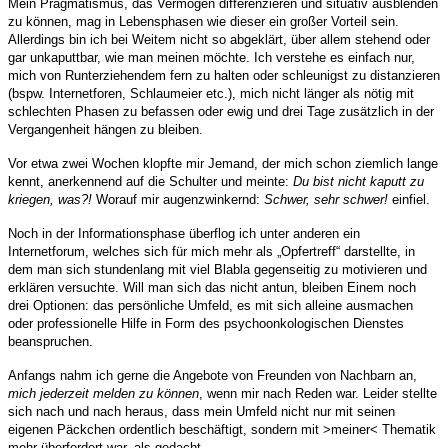
Mein Pragmatismus, das Vermögen differenzieren und situativ ausblenden
zu können, mag in Lebensphasen wie dieser ein großer Vorteil sein.
Allerdings bin ich bei Weitem nicht so abgeklärt, über allem stehend oder
gar unkaputtbar, wie man meinen möchte. Ich verstehe es einfach nur,
mich von Runterziehendem fern zu halten oder schleunigst zu distanzieren
(bspw. Internetforen, Schlaumeier etc.), mich nicht länger als nötig mit
schlechten Phasen zu befassen oder ewig und drei Tage zusätzlich in der
Vergangenheit hängen zu bleiben.
Vor etwa zwei Wochen klopfte mir Jemand, der mich schon ziemlich lange
kennt, anerkennend auf die Schulter und meinte:
Du bist nicht kaputt zu
kriegen, was?!
Worauf mir augenzwinkernd:
Schwer, sehr schwer!
einfiel.
Noch in der Informationsphase überflog ich unter anderen ein
Internetforum, welches sich für mich mehr als „Opfertreff“ darstellte, in
dem man sich stundenlang mit viel Blabla gegenseitig zu motivieren und
erklären versuchte. Will man sich das nicht antun, bleiben Einem noch
drei Optionen: das persönliche Umfeld, es mit sich alleine ausmachen
oder professionelle Hilfe in Form des psychoonkologischen Dienstes
beanspruchen.
Anfangs nahm ich gerne die Angebote von Freunden von Nachbarn an,
mich jederzeit melden zu können
, wenn mir nach Reden war. Leider stellte
sich nach und nach heraus, dass mein Umfeld nicht nur mit seinen
eigenen Päckchen ordentlich beschäftigt, sondern mit >meiner< Thematik
mehr überfordert war, als gedacht.