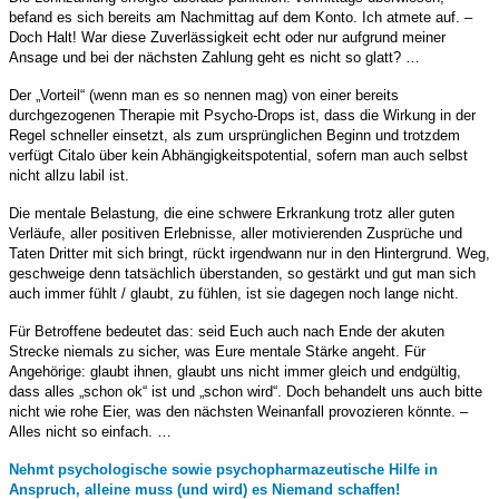
befand es sich bereits am Nachmittag auf dem Konto. Ich atmete auf. –
Doch Halt! War diese Zuverlässigkeit echt oder nur aufgrund meiner
Ansage und bei der nächsten Zahlung geht es nicht so glatt? …
Der „Vorteil“ (wenn man es so nennen mag) von einer bereits
durchgezogenen Therapie
mit Psycho-Drops
ist, dass die Wirkung in der
Regel schneller einsetzt, als zum ursprünglichen Beginn und trotzdem
verfügt Citalo über kein Abhängigkeitspotential, sofern man auch selbst
nicht allzu labil ist.
Die mentale Belastung, die eine schwere Erkrankung trotz aller guten
Verläufe, aller positiven Erlebnisse, aller motivierenden Zusprüche und
Taten Dritter mit sich bringt, rückt irgendwann nur in den Hintergrund. Weg,
geschweige denn tatsächlich überstanden
, so gestärkt und gut man sich
auch immer fühlt / glaubt, zu fühlen, ist sie dagegen noch lange nicht.
Für Betroffene bedeutet das: seid Euch auch nach Ende der akuten
Strecke niemals zu sicher, was Eure mentale Stärke angeht. Für
Angehörige: glaubt ihnen, glaubt uns nicht immer gleich und endgültig,
dass alles „schon ok“ ist und „schon wird“. Doch behandelt uns auch bitte
nicht wie rohe Eier, was den nächsten Weinanfall provozieren könnte. –
Alles nicht so einfach. …
Nehmt psychologische sowie psychopharmazeutische Hilfe in
Anspruch, alleine muss (und wird) es Niemand schaffen!