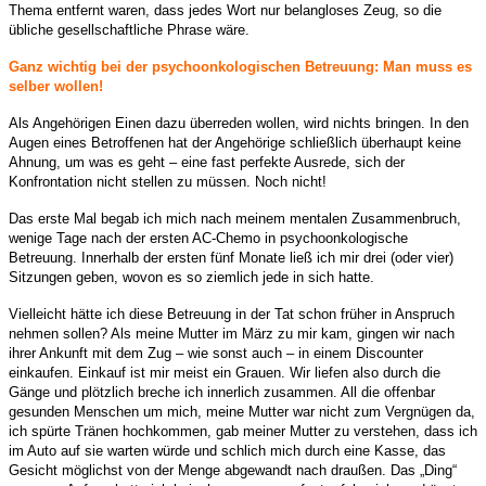
Thema entfernt waren, dass jedes Wort nur belangloses Zeug, so die
übliche gesellschaftliche Phrase wäre.
Ganz wichtig bei der psychoonkologischen Betreuung: Man muss es
selber wollen!
Als Angehörigen Einen dazu überreden wollen, wird nichts bringen. In den
Augen eines Betroffenen hat der Angehörige schließlich überhaupt keine
Ahnung, um was es geht – eine fast perfekte Ausrede, sich der
Konfrontation nicht stellen zu müssen. Noch nicht!
Das erste Mal begab ich mich nach meinem mentalen Zusammenbruch,
wenige Tage nach der ersten AC-Chemo in psychoonkologische
Betreuung. Innerhalb der ersten fünf Monate ließ ich mir drei (oder vier)
Sitzungen geben, wovon es so ziemlich jede in sich hatte.
Vielleicht hätte ich diese Betreuung in der Tat schon früher in Anspruch
nehmen sollen? Als meine Mutter im März zu mir kam, gingen wir nach
ihrer Ankunft mit dem Zug – wie sonst auch – in einem Discounter
einkaufen. Einkauf ist mir meist ein Grauen. Wir liefen also durch die
Gänge und plötzlich breche ich innerlich zusammen. All die offenbar
gesunden Menschen um mich, meine Mutter war nicht zum Vergnügen da,
ich spürte Tränen hochkommen, gab meiner Mutter zu verstehen, dass ich
im Auto auf sie warten würde und schlich mich durch eine Kasse, das
Gesicht möglichst von der Menge abgewandt nach draußen. Das „Ding“