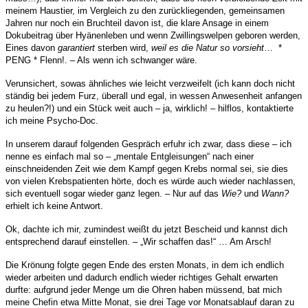
meinem Haustier, im Vergleich zu den zurückliegenden, gemeinsamen
Jahren nur noch ein Bruchteil davon ist, die klare Ansage in einem
Dokubeitrag über Hyänenleben und wenn Zwillingswelpen geboren werden,
Eines davon
garantiert
sterben wird,
weil es die Natur so vorsieht
… *
PENG * Flenn!. – Als wenn ich schwanger wäre.
Verunsichert, sowas ähnliches wie leicht verzweifelt (ich kann doch nicht
ständig bei jedem Furz, überall und egal, in wessen Anwesenheit anfangen
zu heulen?!) und ein Stück weit auch – ja, wirklich! – hilflos, kontaktierte
ich meine Psycho-Doc.
In unserem darauf folgenden Gespräch erfuhr ich zwar, dass diese – ich
nenne es einfach mal so – „mentale Entgleisungen“ nach einer
einschneidenden Zeit wie dem Kampf gegen Krebs normal sei, sie dies
von vielen Krebspatienten hörte, doch es würde auch wieder nachlassen,
sich eventuell sogar wieder ganz legen. – Nur auf das
Wie?
und
Wann?
erhielt ich keine Antwort.
Ok, dachte ich mir, zumindest weißt du jetzt Bescheid und kannst dich
entsprechend darauf einstellen. – „Wir schaffen das!“ … Am Arsch!
Die Krönung folgte gegen Ende des ersten Monats, in dem ich endlich
wieder arbeiten und dadurch endlich wieder richtiges Gehalt erwarten
durfte: aufgrund jeder Menge um die Ohren haben müssend, bat mich
meine Chefin etwa Mitte Monat, sie drei Tage vor Monatsablauf daran zu