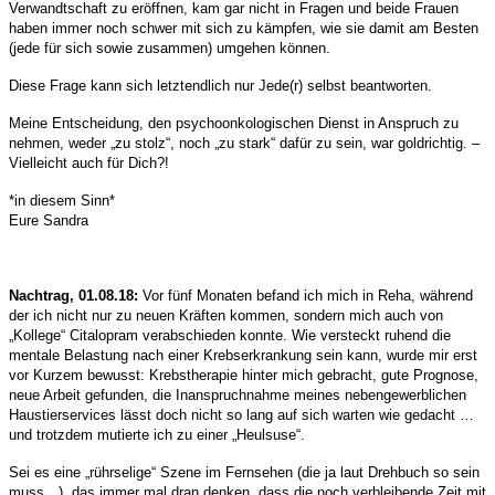
Verwandtschaft zu eröffnen, kam gar nicht in Fragen und beide Frauen
haben immer noch schwer mit sich zu kämpfen, wie sie damit am Besten
(jede für sich sowie zusammen) umgehen können.
Diese Frage kann sich letztendlich nur Jede(r) selbst beantworten.
Meine Entscheidung, den psychoonkologischen Dienst in Anspruch zu
nehmen, weder „zu stolz“, noch „zu stark“ dafür zu sein, war goldrichtig. –
Vielleicht auch für Dich?!
*in diesem Sinn*
Eure Sandra
Nachtrag, 01.08.18:
Vor fünf Monaten befand ich mich in Reha, während
der ich nicht nur zu neuen Kräften kommen, sondern mich auch von
„Kollege“ Citalopram verabschieden konnte. Wie versteckt ruhend die
mentale Belastung nach einer Krebserkrankung sein kann, wurde mir erst
vor Kurzem bewusst: Krebstherapie hinter mich gebracht, gute Prognose,
neue Arbeit gefunden, die Inanspruchnahme meines nebengewerblichen
Haustierservices lässt doch nicht so lang auf sich warten wie gedacht …
und trotzdem mutierte ich zu einer „Heulsuse“.
Sei es eine „rührselige“ Szene im Fernsehen (die ja laut Drehbuch so sein
muss…), das immer mal dran denken, dass die noch verbleibende Zeit mit