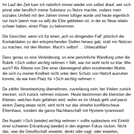
Im Lauf der Zeit kam ich natürlich immer wieder von selbst drauf, wer sich
privat oder beruflich meine Substanz zu Nutze machte, sodass mein
soziales Umfeld mit den Jahren immer luftiger wurde und heute eigentlich
nur noch (wenn man so will) die Elite geblieben ist, in der es Neue relativ
schwer haben, einen Platz zu bekommen.
Die Gesichter, wenn ich für einen „ach so dringenden Fall“ plötzlich die
Kontaktdaten zu den entsprechenden Stellen heraus gab, statt mir Notizen
zu machen, mit den Worten:
Mach’s selbst!
… Unbezahlbar!
Dass genau so eine Veränderung, so eine persönliche Wandlung unter die
Rubrik
>Sich selbst wichtig nehmen.<
fällt, war mir wohl nicht so klar. Wie
auch? Als Älteste von Drei einer überwiegend allein erziehenden Mutter,
die sich zu meiner Kindheit nicht unter dem Schutz von Hartz4 ausruhen
konnte, da war kein Platz für
>Sich wichtig nehmen.<
.
Da zählte Verantwortung übernehmen, zuverlässig sein, bei Vielem zurück
stecken, sich zurück nehmen müssen. Heute bestimmen die kleinsten der
Kleinen, welches Auto gefahren wird, wohin es im Urlaub geht und passt
einem Zwerg etwas nicht, wird nicht nur das ohnehin konfliktscheue
Elternhaus, sondern die ganze Nachbarschaft mit Hysterie tyrannisiert.
Der Aspekt
>Sich (wieder) wichtig nehmen.<
sollte spätestens mit Eintritt
einer schweren Erkrankung (wieder) in den eigenen Fokus rücken. Nicht
das, was die Gesellschaft erwartet, denkt oder sagt; oder erwarten,