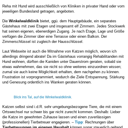
Reha mit Hund wird ausschließlich von Kliniken in privater Hand oder vom
jeweiligen Bundesland getragen, angeboten.
Die
Winkelwaldklinik
bietet, ggü. dem Hauptgebäude, ein separates
Gästehaus mit zwei Etagen und insgesamt elf Zimmern. Jedes Stockwerk
hat seinen eigenen, ebenerdigen Zugang. Je nach Etage, Lage und Größe
verfügen die Zimmer über eine Terrasse oder einen Balkon. Der
Zimmerschlüssel ist zugleich der Hausschlüssel.
Laut Webseite ist auch die Mitnahme von Katzen möglich, wovon ich
allerdings dringend abrate! Da im Gästehaus vorrangig Rehabilitanden mit
Hund wohnen, dürften die Kaniden unter Dauerstrom geraten, sobald sie
etwas wahrnehmen, das sie nicht so ohne weiteres einzuordnen wissen;
zumal sie auch keine Möglichkeit erhalten, dem nachgehen zu können.
Frustration ist vorprogrammiert, wodurch die Ziele Entspannung, Stärkung
und Genesung ordentlich ins Wanken geraten können.
Blick ins Tal, auf die Winkelwaldklinik.
Katzen selbst sind i.d.R. sehr umgebungsbezogene Tiere, die mit einem
Ortswechsel nur schwer bis gar nicht zurecht kommen. Deshalb: Lieber
die Katze im gewohnten Zuhause lassen und einen zuverlässigen
(professionellen) Tierbetreuer engagieren. –
Tipp
:
Rechnungen über
Tierbetreuungen im eigenen Haushalt
können sogar steuerlich geltend