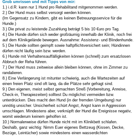
Grob umrissen und mit Tipps von mir:
1.) i.d.R. kann nur 1 Hund pro Rehabilitand mitgenommen werden.
2.) Der Hund muss selbst versorgt werden können.
(Im Gegensatz zu Kindern, gibt es keinen Betreuungsservice für die
Hunde.)
3.) Die privat zu leistende Zuzahlung beträgt 5 bis 10 €uro pro Tag.
4.) Die Hunde dürfen sich weder großräumig innerhalb der Klinik, noch frei
auf dem Klinikgelände bewegen. Ausnahme: Assistenz- und Blindenhunde.
5.) Die Hunde sollten geimpft sowie haftpflichtversichert sein; Hündinnen
dürfen nicht läufig sein bzw. werden.
6.) Hunde mit Verhaltensauffälligkeiten können (schnell) zum ersatzlosen
Abbruch der Reha führen.
7.) Der Hund muss zeitweise allein bleiben können, ohne im Zimmer zu
randalieren.
8.) Eine Verlängerung ist mitunter schwierig, auch die Wartezeiten auf
einen freien Platz sind oft lang, da die Plätze sehr gefragt sind.
9.) Den eigenen, meist selbst gemachten Streß (Vorbereitung, Anreise,
Check-in, Therapiezeiten) solltest Du möglichst vermeiden bzw.
unterdrücken. Dies macht den Hund (in der fremden Umgebung) nur
unnötig unsicher. Unsicherheit schürt Angst, Angst kann in Aggression
umschlagen. Mindestens aber, verknüpft der Hund die Ereignisse negativ,
womit wiederum keinem geholfen ist.
10.) Normalerweise dürfen Hunde nicht mit im Klinikbett schlafen.
Deshalb, ganz wichtig: Nimm Euer eigenes Bettzeug (Kissen, Decke,
Bezüge, Leintücher) sowie mindestens einen wasserdichten