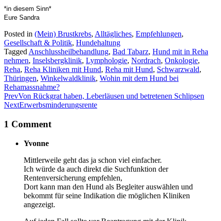
*in diesem Sinn*
Eure Sandra
Posted in
(Mein) Brustkrebs
,
Alltägliches
,
Empfehlungen
,
Gesellschaft & Politik
,
Hundehaltung
Tagged
Anschlussheilbehandlung
,
Bad Tabarz
,
Hund mit in Reha
nehmen
,
Inselsbergklinik
,
Lymphologie
,
Nordrach
,
Onkologie
,
Reha
,
Reha Kliniken mit Hund
,
Reha mit Hund
,
Schwarzwald
,
Thüringen
,
Winkelwaldklinik
,
Wohin mit dem Hund bei
Rehamassnahme?
Prev
Von Rückgrat haben, Leberläusen und betretenen Schlipsen
Next
Erwerbsminderungsrente
1 Comment
Yvonne
Mittlerweile geht das ja schon viel einfacher.
Ich würde da auch direkt die Suchfunktion der
Rentenversicherung empfehlen,
Dort kann man den Hund als Begleiter auswählen und
bekommt für seine Indikation die möglichen Kliniken
angezeigt.