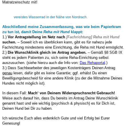
Matratzenschutz mit!
vereistes Wasserrad in der Nähe von Nordrach.
Abschließend meine Zusammenfassung, was wie beim Papierkram
zu tun ist, damit Deine
Reha mit Hund
klappt:
1.)
Vor Antragstellung im Netz nach
[Fachrichtung] Reha mit Hund
suchen.
– Soweit ich es überblicken kann, gibt es für nahezu jede
Fachrichtung mindestens eine Einrichtung, die Reha mit Hund ermöglicht.
2.)
Die Wunschklinik gleich im Antrag angeben.
– Gemäß §8 SGB IX
steht es jedem Patienten zu, sich seine Reha-Einrichtung selbst
auszusuchen. (siehe hierzu auch die Info von:
Das Rehaportal
.)
3.) Dass Sachbearbeiter des jeweiligen Kostenträgers Deinen Antrag
genau
lesen, dafür gibt es keine Garantie; ggf. erhälst Du einen
Bewilligungsbescheid für eine andere Klinik (zu der die Mitnahme Deines
Hundes nicht möglich ist).
In diesem Fall:
Mach‘ von Deinem Widerspruchsrecht Gebrauch!
Weise auch darauf hin, dass Du bereits im Antrag Deine Wunschklinik
genannt hast und wie wichtig (psychisch & physisch) es für Dich ist,
Deinen Hund bei Dir zu haben.
Ich wünsche Euch alles erdenklich Gute und viel Erfolg bei Eurer
Genesung!