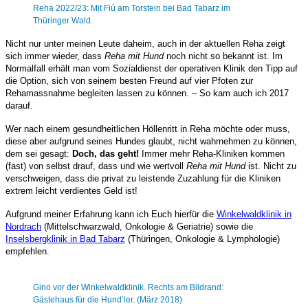
Reha 2022/23: Mit Fiú am Torstein bei Bad Tabarz im
Thüringer Wald.
Nicht nur unter meinen Leute daheim, auch in der aktuellen Reha zeigt
sich immer wieder, dass
Reha mit Hund
noch nicht so bekannt ist. Im
Normalfall erhält man vom Sozialdienst der operativen Klinik den Tipp auf
die Option, sich von seinem besten Freund auf vier Pfoten zur
Rehamassnahme begleiten lassen zu können. – So kam auch ich 2017
darauf.
Wer nach einem gesundheitlichen Höllenritt in Reha möchte oder muss,
diese aber aufgrund seines Hundes glaubt, nicht wahrnehmen zu können,
dem sei gesagt:
Doch, das geht!
Immer mehr Reha-Kliniken kommen
(fast) von selbst drauf, dass und wie wertvoll
Reha mit Hund
ist. Nicht zu
verschweigen, dass die privat zu leistende Zuzahlung für die Kliniken
extrem leicht verdientes Geld ist!
Aufgrund meiner Erfahrung kann ich Euch hierfür die
Winkelwaldklinik in
Nordrach
(Mittelschwarzwald, Onkologie & Geriatrie) sowie die
Inselsbergklinik
in
Bad Tabarz
(Thüringen, Onkologie & Lymphologie)
empfehlen.
Gino vor der Winkelwaldklinik. Rechts am Bildrand:
Gästehaus für die Hund’ler. (März 2018)